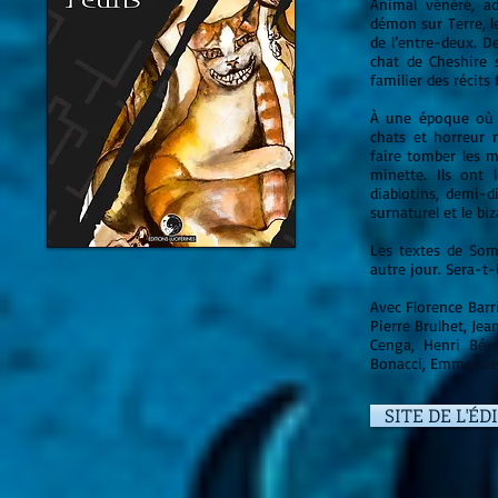
Animal vénéré, a
démon sur Terre, l
de l’entre-deux. De
chat de Cheshire 
familier des récits
À une époque où il
chats et horreur 
faire tomber les 
minette. Ils ont 
diablotins, demi-d
surnaturel et le bi
Les textes de Som
autre jour. Sera-t
Avec Florence Barr
Pierre Brulhet, Jea
Cenga, Henri Bé, 
Bonacci, Emmanuel
SITE DE L'ÉD