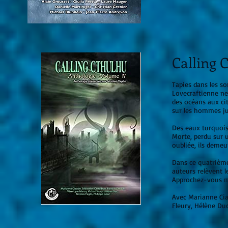
Calling C
Tapies dans les s
Lovecraftienne ne
des océans aux ci
sur les hommes ju
Des eaux turquoise
Morte, perdu sur 
oubliée, ils deme
Dans ce quatrième
auteurs relèvent l
Approchez-vous mê
Avec Marianne Cia
Fleury, Hélène Duc