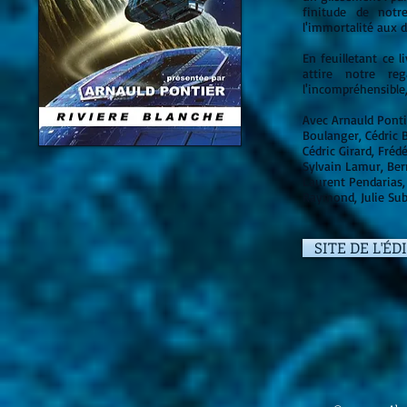
finitude de notr
l'immortalité aux 
En feuilletant ce l
attire notre re
l'incompréhensible, 
Avec Arnauld Ponti
Boulanger, Cédric B
Cédric Girard, Fréd
Sylvain Lamur, Ber
Laurent Pendarias,
Raymond, Julie Subi
SITE DE L'ÉD