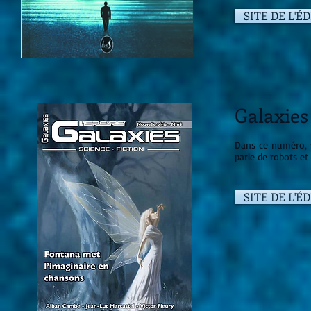
SITE DE L'É
Galaxies
Dans ce numéro, 
parle de robots et
SITE DE L'É