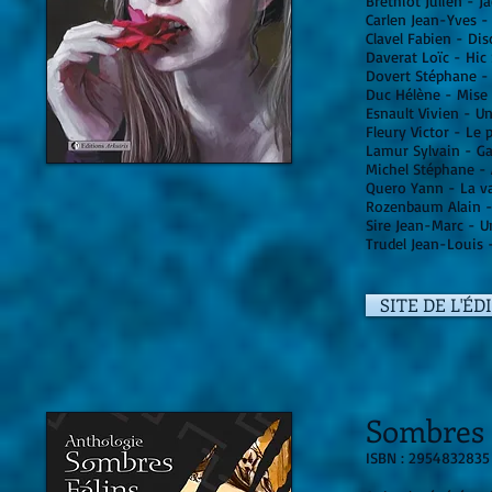
Brethiot Julien - J
Carlen Jean-Yves -
Clavel Fabien - Dis
Daverat Loïc - Hi
Dovert Stéphane - 
Duc Hélène - Mise 
Esnault Vivien - U
Fleury Victor - Le
Lamur Sylvain - G
Michel Stéphane - 
Quero Yann - La v
Rozenbaum Alain -
Sire Jean-Marc - 
Trudel Jean-Louis -
SITE DE L'ÉD
Sombres 
ISBN : 2954832835