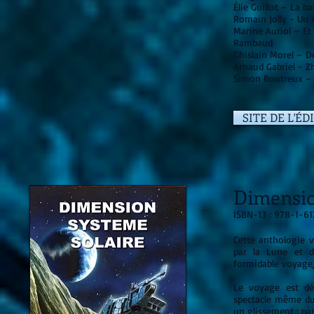
Élie Guillot – La ba
Romain Jolly - Un 
Marine Auriol – Et s
Rambaud
Ghislain Morel – D
Arnaud Gabriel - Z
Simon Boutreux – B
SITE DE L'ÉD
Dimensio
ISBN-13 : 978-1-6
Cette anthologie v
par la Lune et d
formidable voyage,
Le voyage est déj
spectacle même du c
un glissement : part