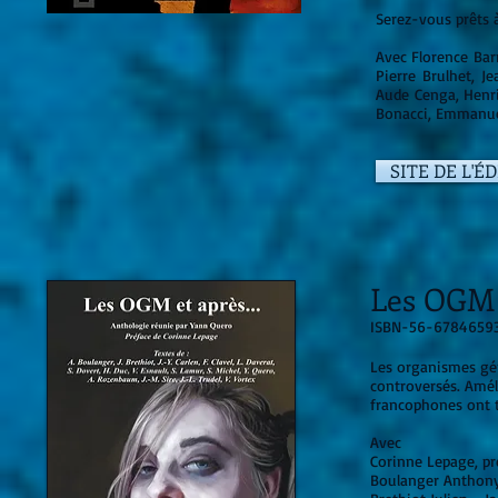
Serez-vous prêts 
Avec Florence Bar
Pierre Brulhet, J
Aude Cenga, Henri
Bonacci, Emmanue
SITE DE L'É
Les OGM e
ISBN-56-6784659
Les organismes gé
controversés. Amé
francophones ont t
Avec
Corinne Lepage, pr
Boulanger Anthony