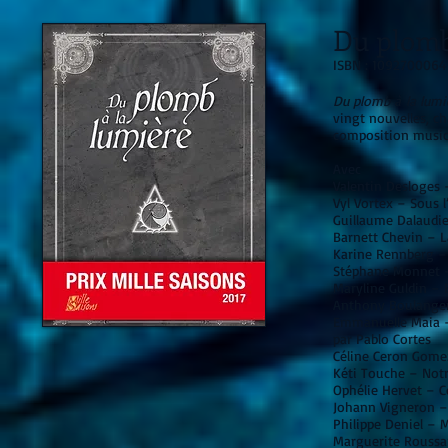
Du plomb
ISBN : 1092700064
Du plomb à la lumi
vingt nouvelles, ch
composition musica
Avec
Valentin Desloges -
Vyl Vortex – Sous l
Guillaume Dalaudier
Barnett Chevin – La
Karine Rennberg – 
Stéphane Monnet – 
Maryline Guldin – 
Anthony Boulanger 
Emmanuelle Maia – 
par Pablo Cortes
Céline Ceron Gomez
Kéti Touche – Notr
Ophélie Hervet – Ce
Johann Vigneron – L
Philippe Deniel – M
Marguerite Roussari