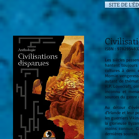
SITE DE L'É
Civilisat
ISBN : 978295483
Les siècles passen
hantent toujours 
cultures à demi e
Momie vengeresse
autant de thémati
H.P. Lovecraft, o
inconnu et menaç
sources du genre
Au détour d’évén
d’Irlande et leur 
les guerriers Vikin
la glorieuse Byzan
moins connue, Ci
dernières sources 