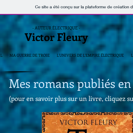
Ce site a été conçu sur la plateforme de création d
- AUTEUR ÉLECTRIQUE -
Victor Fleury
IL
MA GUERRE DE TROIE
L'UNIVERS DE L'EMPIRE ÉLECTRIQUE
Mes romans publiés en
(pour en savoir plus sur un livre, cliquez s